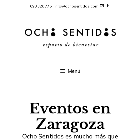
Saltar
690 326 776 ·
info@ochosentidos.com
al
contenido
Menú
Eventos en
Zaragoza
Ocho Sentidos es mucho más que