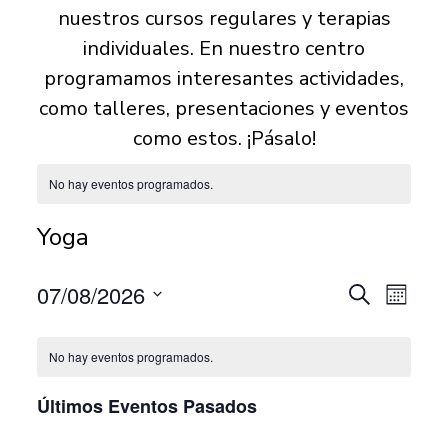
nuestros cursos regulares y terapias
individuales. En nuestro centro
programamos interesantes actividades,
como talleres, presentaciones y eventos
como estos. ¡Pásalo!
No hay eventos programados.
Yoga
07/08/2026
N
B
N
M
u
S
e
s
a
a
e
s
No hay eventos programados.
c
l
a
v
e
v
Últimos Eventos Pasados
r
c
e
c
e