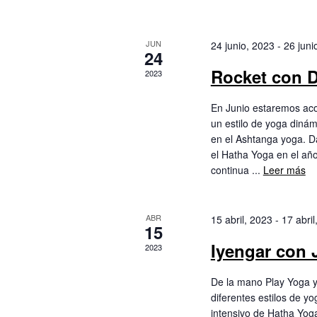
o
c
l
n
a
a
i
JUN
24 junio, 2023
-
26 juni
b
24
r
r
f
Rocket con 
2023
ó
a
e
c
c
En Junio estaremos ac
l
n
h
un estilo de yoga dinám
a
a
en el Ashtanga yoga. 
v
d
.
el Hatha Yoga en el añ
e
continua ...
Leer más
.
e
B
u
b
s
ABR
15 abril, 2023
-
17 abril
15
c
Iyengar con 
ú
2023
a
E
v
s
De la mano Play Yoga y
e
diferentes estilos de y
n
intensivo de Hatha Yog