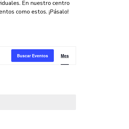
iduales. En nuestro centro
entos como estos. ¡Pásalo!
N
Buscar Eventos
Mes
a
v
e
g
a
c