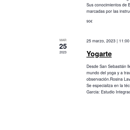
q
t
Sus conocimientos de B
o
marcadas por las instru
u
s
90€
p
e
a
r
MAR
25 marzo, 2023 | 11:00
d
a
25
l
Yogarte
2023
a
a
p
Desde San Sebastián ll
a
y
mundo del yoga y a trav
l
observación.Rosina Lav
a
v
Se especializa en la téc
b
Garcia: Estudio Integra
r
i
a
c
s
l
a
t
v