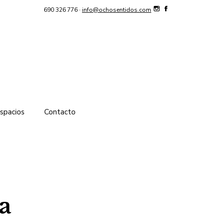
690 326 776 ·
info@ochosentidos.com
spacios
Contacto
a