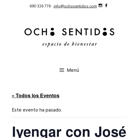
Saltar
690 326 776 ·
info@ochosentidos.com
al
contenido
Menú
« Todos los Eventos
Este evento ha pasado.
Iyengar con José