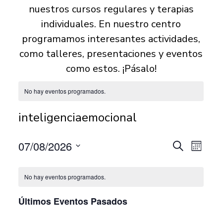
nuestros cursos regulares y terapias
individuales. En nuestro centro
programamos interesantes actividades,
como talleres, presentaciones y eventos
como estos. ¡Pásalo!
No hay eventos programados.
inteligenciaemocional
07/08/2026
N
B
N
M
u
S
e
s
a
a
e
s
No hay eventos programados.
c
l
a
v
e
v
Últimos Eventos Pasados
r
c
e
c
e