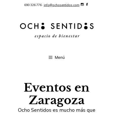
Saltar
690 326 776 ·
info@ochosentidos.com
al
contenido
Menú
Eventos en
Zaragoza
Ocho Sentidos es mucho más que