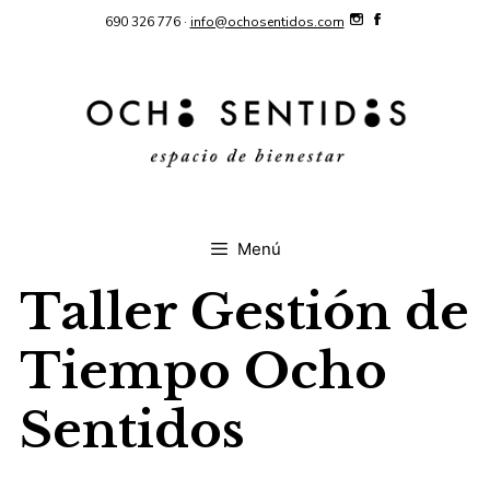
Saltar
690 326 776 ·
info@ochosentidos.com
al
contenido
Menú
Taller Gestión de
Tiempo Ocho
Sentidos