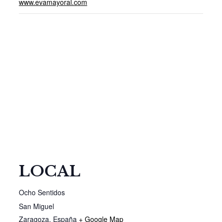
www.evamayoral.com
LOCAL
Ocho Sentidos
San Miguel
Zaragoza
,
España
+ Google Map