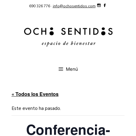
Saltar
690 326 776 ·
info@ochosentidos.com
al
contenido
Menú
« Todos los Eventos
Este evento ha pasado.
Conferencia-