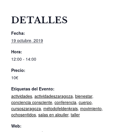
DETALLES
Fecha:
19 octubre, 2019
Hora:
12:00 - 14:00
Precio:
10€
Etiquetas del Evento:
actividades
,
actividadeszaragoza
,
bienestar
,
conciencia consciente
,
conferencia
,
cuerpo
,
cursoszaragoza
,
métodofeldenkrais
,
movimiento
,
ochosentidos
,
salas en alquiler
,
taller
Web: