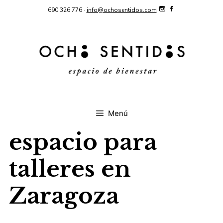
Saltar
690 326 776 ·
info@ochosentidos.com
al
contenido
Menú
espacio para
talleres en
Zaragoza